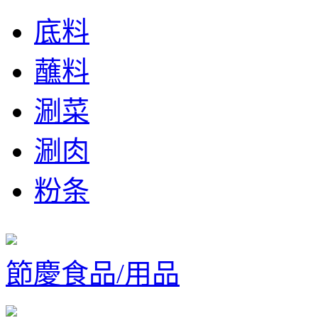
底料
蘸料
涮菜
涮肉
粉条
節慶食品/用品