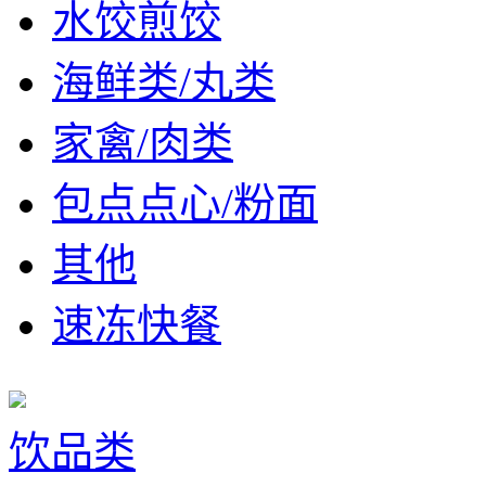
水饺煎饺
海鲜类/丸类
家禽/肉类
包点点心/粉面
其他
速冻快餐
饮品类