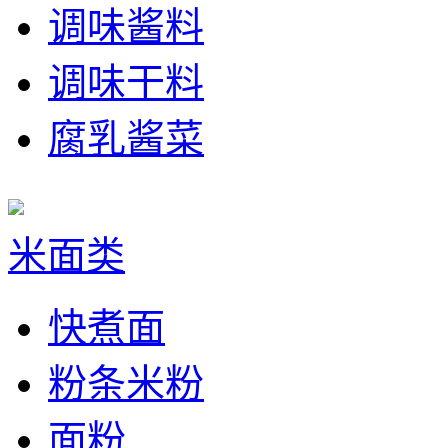
调味酱料
调味干料
腐乳酱菜
米面类
快煮面
粉条米粉
面粉