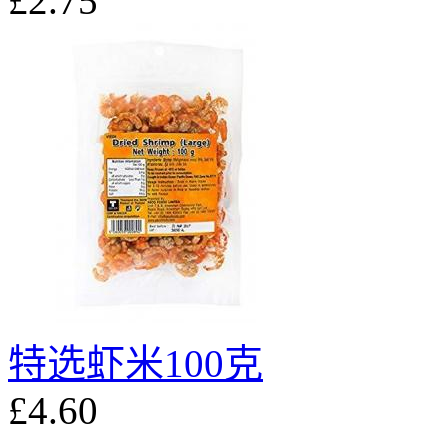
£2.75
特选虾米100克
£4.60