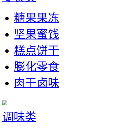
糖果果冻
坚果蜜饯
糕点饼干
膨化零食
肉干卤味
调味类