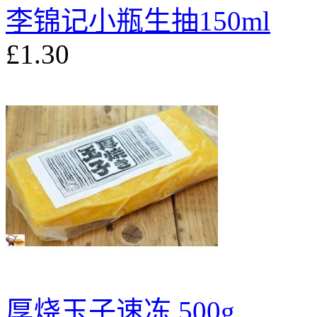
李锦记小瓶生抽150ml
£1.30
厚烧玉子速冻 500g