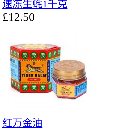
速冻生蚝1千克
£12.50
红万金油