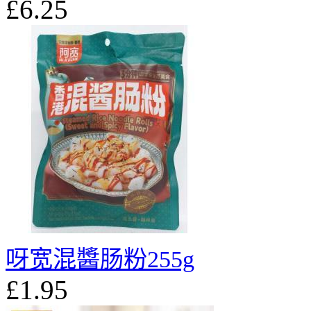
£6.25
呀宽混醬肠粉255g
£1.95