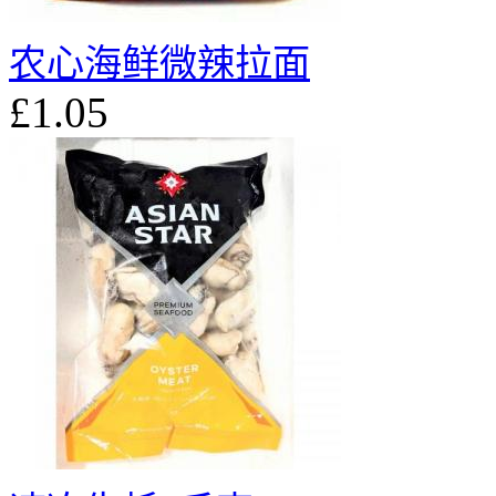
农心海鲜微辣拉面
£1.05