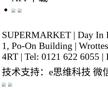
SUPERMARKET
|
Day In 
1, Po-On Building
|
Wrottes
4RT
|
Tel: 0121 622 6055
|
技术支持：e思维科技 微信:em