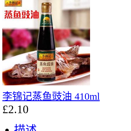
李锦记蒸鱼豉油 410ml
£2.10
描述