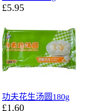
£5.95
功夫花生汤圆180g
£1.60