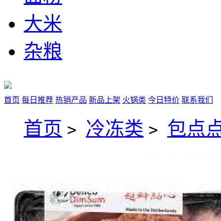
大米
杂粮
首页
每日推荐
热销产品
新品上架
火锅类
今日特价
联系我们
首页
冷冻类
包点点
>
>