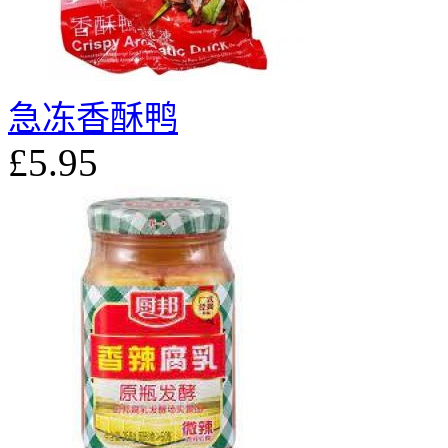
急冻香酥鸭
£5.95