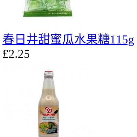
春日井甜蜜瓜水果糖115g
£2.25