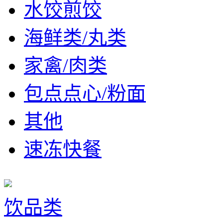
水饺煎饺
海鲜类/丸类
家禽/肉类
包点点心/粉面
其他
速冻快餐
饮品类