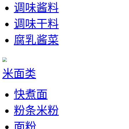
调味酱料
调味干料
腐乳酱菜
米面类
快煮面
粉条米粉
面粉