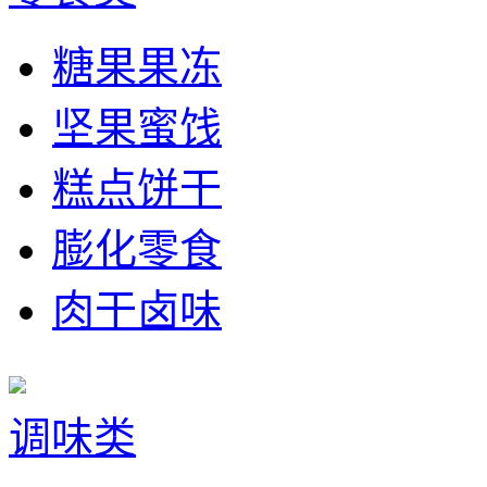
糖果果冻
坚果蜜饯
糕点饼干
膨化零食
肉干卤味
调味类