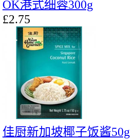
OK港式细蓉300g
£2.75
佳厨新加坡椰子饭酱50g