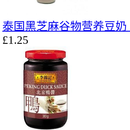
泰国黑芝麻谷物营养豆奶 3
£1.25