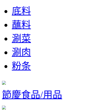
底料
蘸料
涮菜
涮肉
粉条
節慶食品/用品