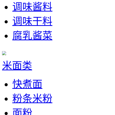
调味酱料
调味干料
腐乳酱菜
米面类
快煮面
粉条米粉
面粉