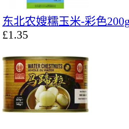
东北农嫂糯玉米-彩色200
£1.35