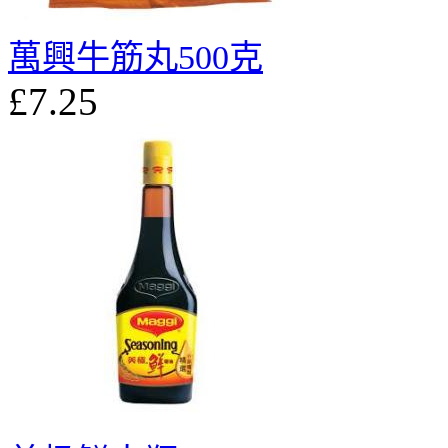
萬興牛筋丸500克
£7.25