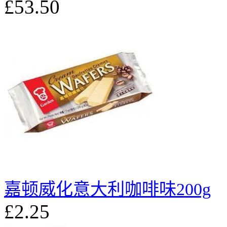
£53.50
嘉顿威化意大利咖啡味200g
£2.25