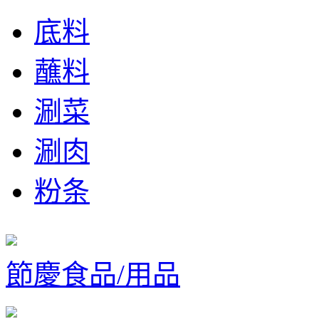
底料
蘸料
涮菜
涮肉
粉条
節慶食品/用品