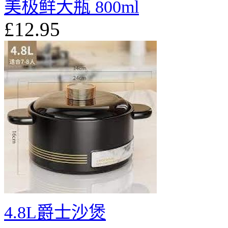
美极鲜大瓶 800ml
£12.95
4.8L爵士沙煲