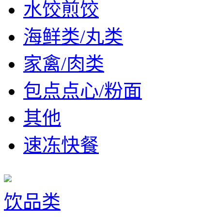
水饺煎饺
海鲜类/丸类
家禽/肉类
包点点心/粉面
其他
速冻快餐
饮品类