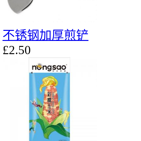
不锈钢加厚煎铲
£2.50