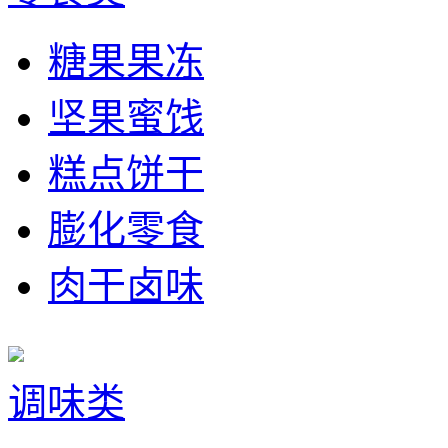
糖果果冻
坚果蜜饯
糕点饼干
膨化零食
肉干卤味
调味类