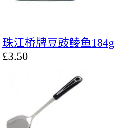
珠江桥牌豆豉鲮鱼184g
£3.50