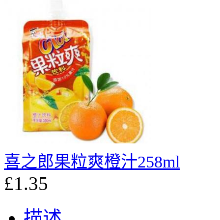
喜之郎果粒爽橙汁258ml
£1.35
描述