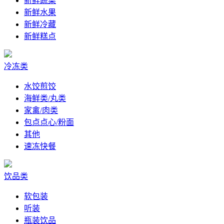
新鲜蔬菜
新鲜水果
新鲜冷藏
新鲜糕点
冷冻类
水饺煎饺
海鲜类/丸类
家禽/肉类
包点点心/粉面
其他
速冻快餐
饮品类
软包装
听装
瓶装饮品