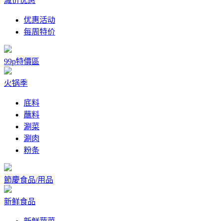
减价优惠
优惠活动
每周特价
99p特價區
火锅季
底料
蘸料
涮菜
涮肉
粉条
節慶食品/用品
新鲜食品