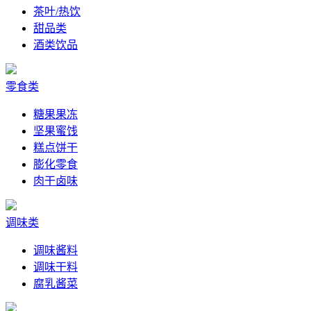
茶叶/热饮
甜品类
酒类饮品
零食类
糖果果冻
坚果蜜饯
糕点饼干
膨化零食
肉干卤味
调味类
调味酱料
调味干料
腐乳酱菜