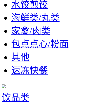
水饺煎饺
海鲜类/丸类
家禽/肉类
包点点心/粉面
其他
速冻快餐
饮品类