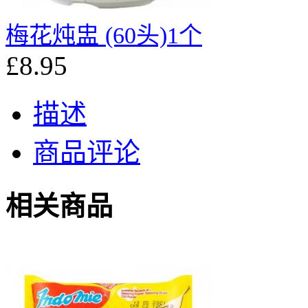
梅花炖盅 (60头)1个
£8.95
描述
商品评论
相关商品