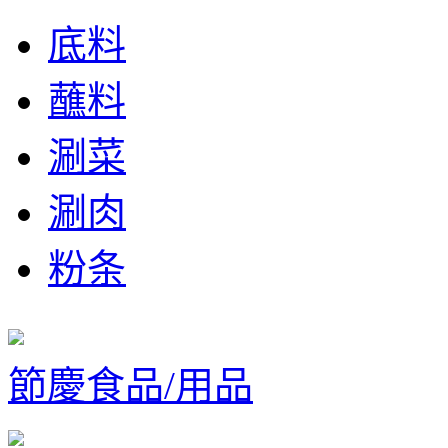
底料
蘸料
涮菜
涮肉
粉条
節慶食品/用品