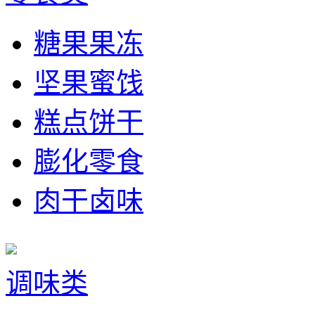
糖果果冻
坚果蜜饯
糕点饼干
膨化零食
肉干卤味
调味类