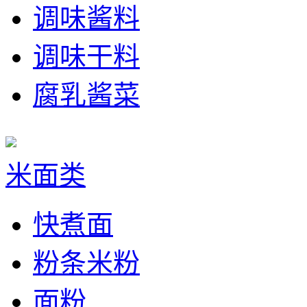
调味酱料
调味干料
腐乳酱菜
米面类
快煮面
粉条米粉
面粉