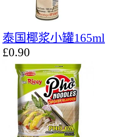
泰国椰浆小罐165ml
£0.90