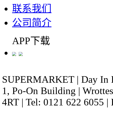
联系我们
公司简介
APP下载
SUPERMARKET
|
Day In 
1, Po-On Building
|
Wrottes
4RT
|
Tel: 0121 622 6055
|