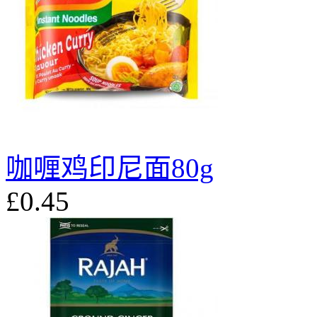
咖喱鸡印尼面80g
£0.45