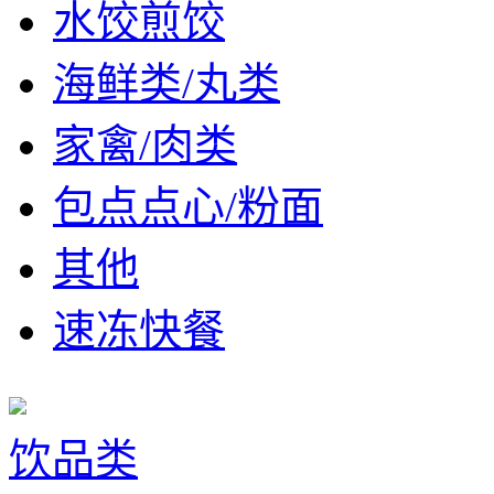
水饺煎饺
海鲜类/丸类
家禽/肉类
包点点心/粉面
其他
速冻快餐
饮品类