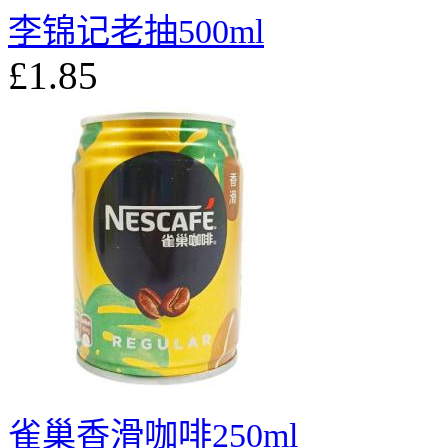
李锦记老抽500ml
£1.85
雀巢香滑咖啡250ml