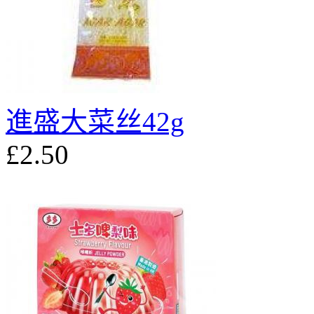
進盛大菜丝42g
£2.50