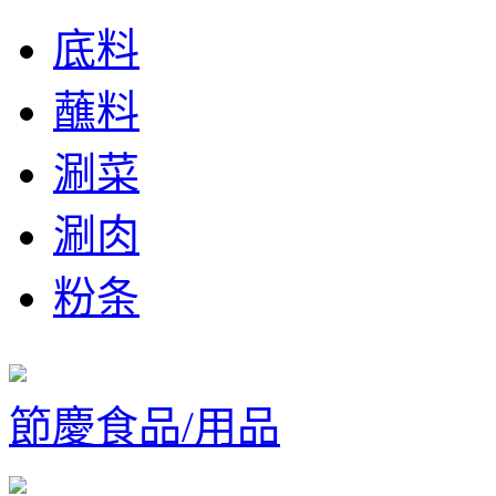
底料
蘸料
涮菜
涮肉
粉条
節慶食品/用品