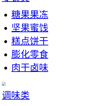
糖果果冻
坚果蜜饯
糕点饼干
膨化零食
肉干卤味
调味类