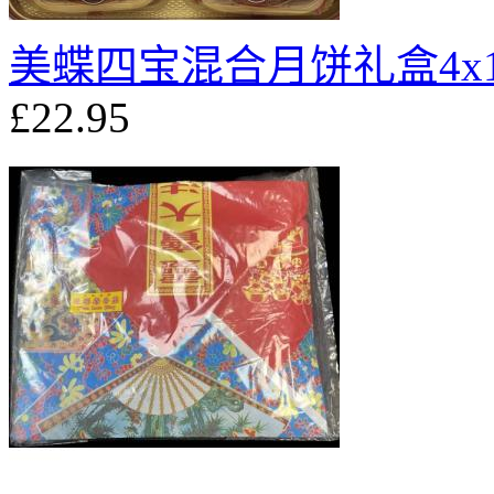
美蝶四宝混合月饼礼盒4x1
£22.95