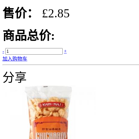
售价：
£2.85
商品总价:
-
+
加入购物车
分享