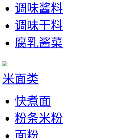
调味酱料
调味干料
腐乳酱菜
米面类
快煮面
粉条米粉
面粉