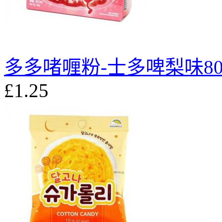
多多啫喱粉-士多啤梨味80
£1.25