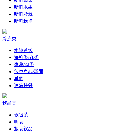
新鲜蔬菜
新鲜水果
新鲜冷藏
新鲜糕点
冷冻类
水饺煎饺
海鲜类/丸类
家禽/肉类
包点点心/粉面
其他
速冻快餐
饮品类
软包装
听装
瓶装饮品