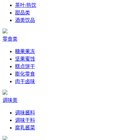
茶叶/热饮
甜品类
酒类饮品
零食类
糖果果冻
坚果蜜饯
糕点饼干
膨化零食
肉干卤味
调味类
调味酱料
调味干料
腐乳酱菜