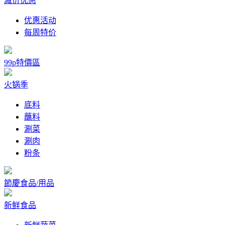
减价优惠
优惠活动
每周特价
99p特價區
火锅季
底料
蘸料
涮菜
涮肉
粉条
節慶食品/用品
新鲜食品