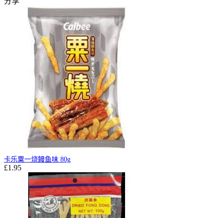
分享
卡乐粟一烧鳗鱼味 80g
£1.95