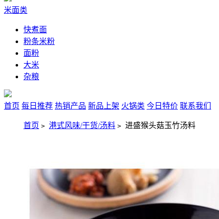
米面类
快煮面
粉条米粉
面粉
大米
杂粮
首页
每日推荐
热销产品
新品上架
火锅类
今日特价
联系我们
首页
港式风味/干货/汤料
进盛猴头菇玉竹汤料
>
>