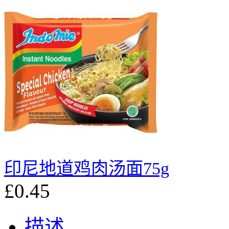
印尼地道鸡肉汤面75g
£0.45
描述