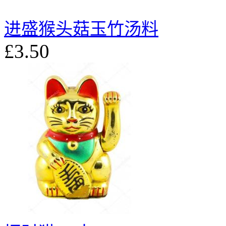
进盛猴头菇玉竹汤料
£3.50