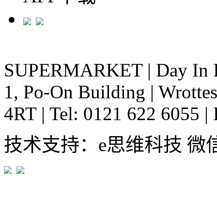
SUPERMARKET
|
Day In 
1, Po-On Building
|
Wrottes
4RT
|
Tel: 0121 622 6055
|
技术支持：e思维科技 微信:em