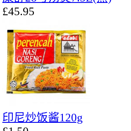
£45.95
印尼炒饭酱120g