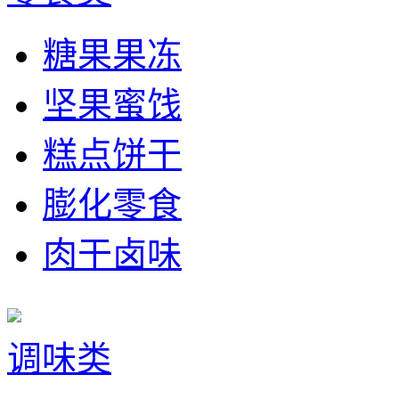
糖果果冻
坚果蜜饯
糕点饼干
膨化零食
肉干卤味
调味类