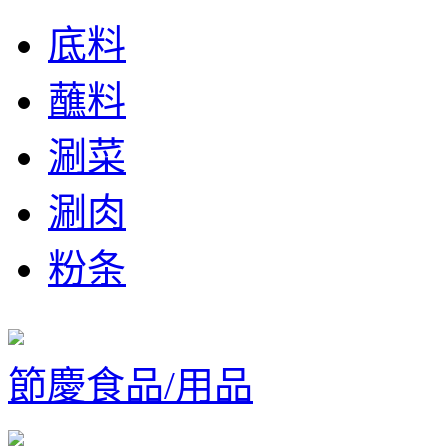
底料
蘸料
涮菜
涮肉
粉条
節慶食品/用品