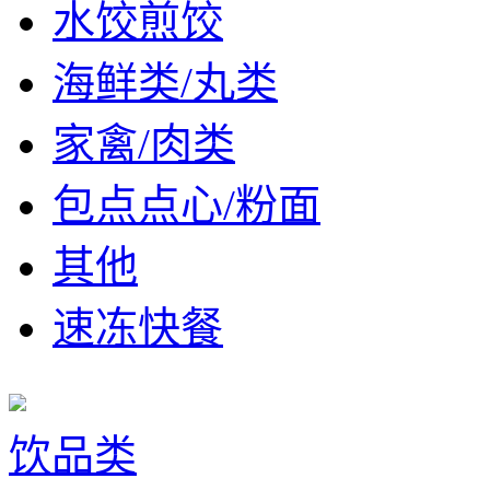
水饺煎饺
海鲜类/丸类
家禽/肉类
包点点心/粉面
其他
速冻快餐
饮品类