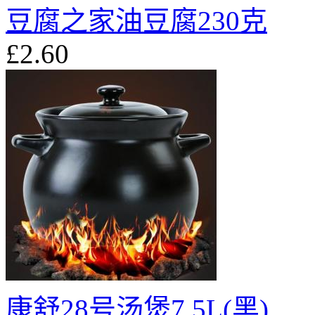
豆腐之家油豆腐230克
£2.60
康舒28号汤煲7.5L(黑)