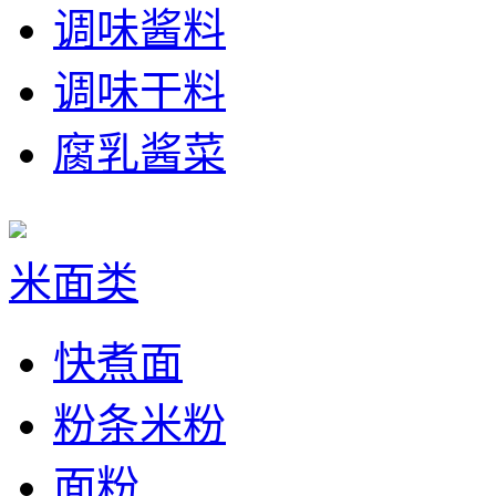
调味酱料
调味干料
腐乳酱菜
米面类
快煮面
粉条米粉
面粉