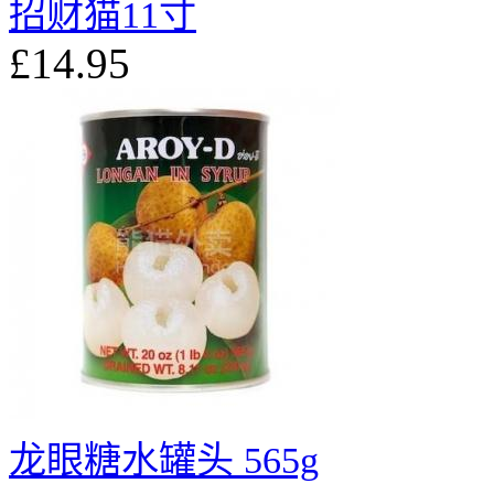
招财猫11寸
£14.95
龙眼糖水罐头 565g