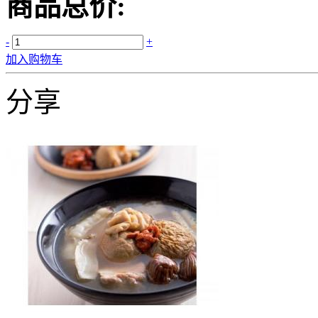
商品总价:
-
+
加入购物车
分享