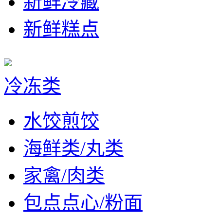
新鲜冷藏
新鲜糕点
冷冻类
水饺煎饺
海鲜类/丸类
家禽/肉类
包点点心/粉面