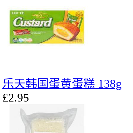
乐天韩国蛋黄蛋糕 138g
£2.95