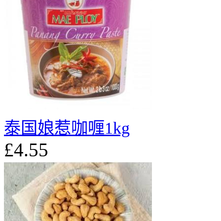
泰国娘惹咖喱1kg
£4.55