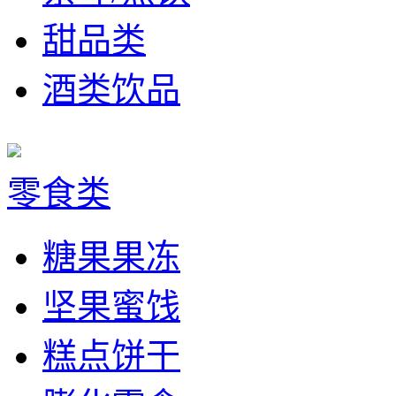
甜品类
酒类饮品
零食类
糖果果冻
坚果蜜饯
糕点饼干