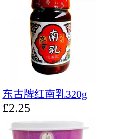
东古牌红南乳320g
£2.25