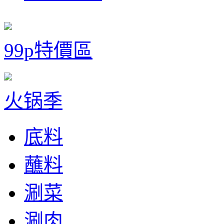
99p特價區
火锅季
底料
蘸料
涮菜
涮肉