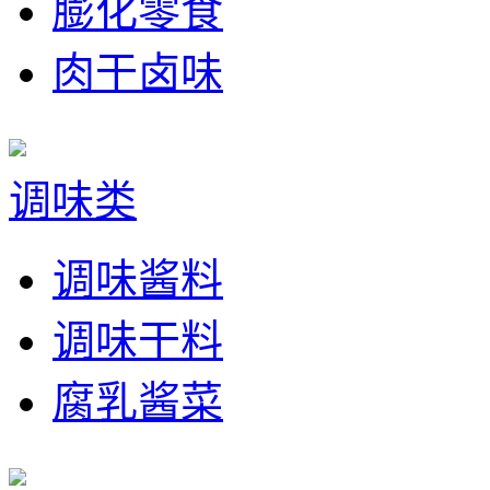
膨化零食
肉干卤味
调味类
调味酱料
调味干料
腐乳酱菜