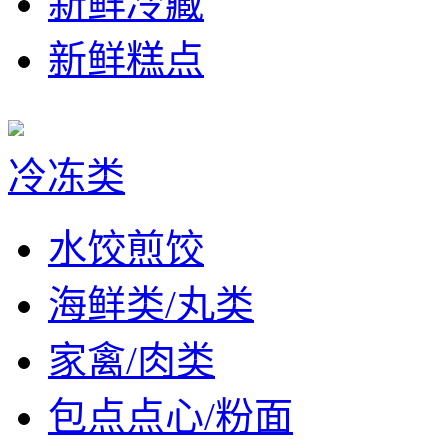
新鲜冷藏
新鲜糕点
冷冻类
水饺煎饺
海鲜类/丸类
家禽/肉类
包点点心/粉面