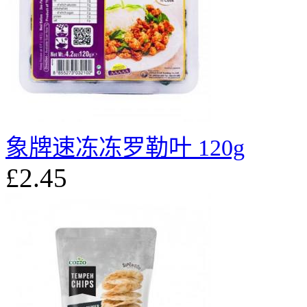
象牌速冻冻罗勒叶 120g
£2.45