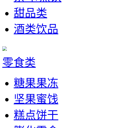
甜品类
酒类饮品
零食类
糖果果冻
坚果蜜饯
糕点饼干