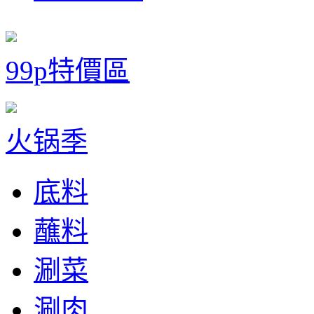
99p特價區
火锅季
底料
蘸料
涮菜
涮肉