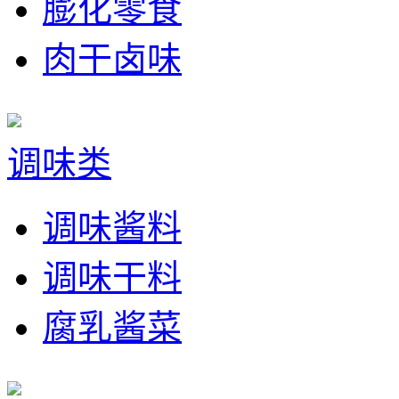
膨化零食
肉干卤味
调味类
调味酱料
调味干料
腐乳酱菜