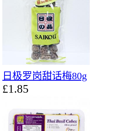
日极罗岗甜话梅80g
£1.85