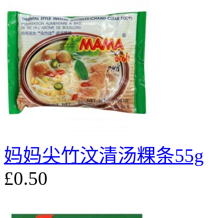
妈妈尖竹汶清汤粿条55g
£0.50