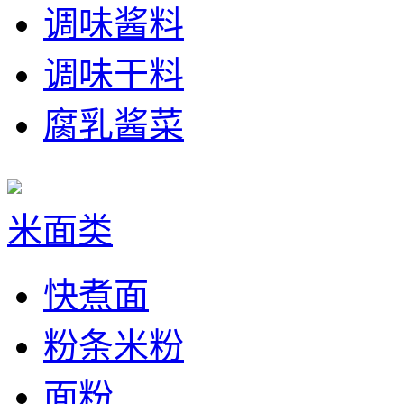
调味酱料
调味干料
腐乳酱菜
米面类
快煮面
粉条米粉
面粉