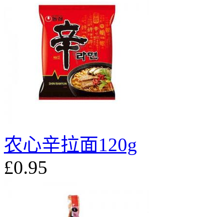
农心辛拉面120g
£0.95