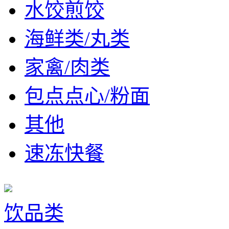
水饺煎饺
海鲜类/丸类
家禽/肉类
包点点心/粉面
其他
速冻快餐
饮品类