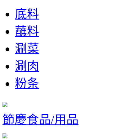
底料
蘸料
涮菜
涮肉
粉条
節慶食品/用品