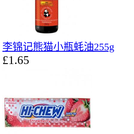
李锦记熊猫小瓶蚝油255g
£1.65