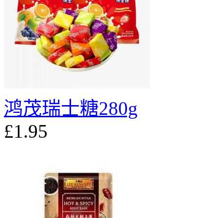
鸿茂瑞士糖280g
£1.95