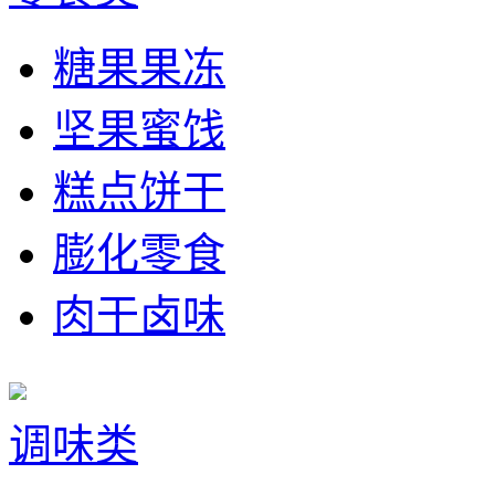
糖果果冻
坚果蜜饯
糕点饼干
膨化零食
肉干卤味
调味类