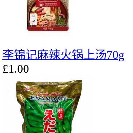
李锦记麻辣火锅上汤70g
£1.00