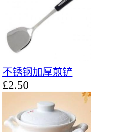
不锈钢加厚煎铲
£2.50