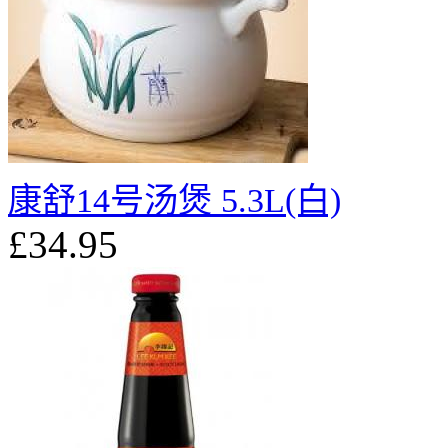
康舒14号汤煲 5.3L(白)
£34.95