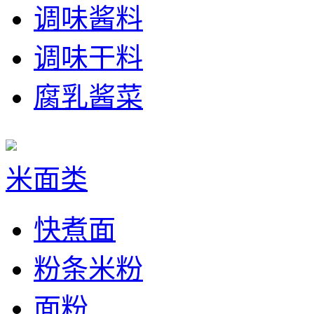
调味酱料
调味干料
腐乳酱菜
米面类
快煮面
粉条米粉
面粉