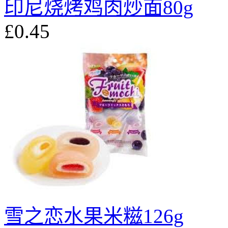
印尼烧烤鸡肉炒面80g
£0.45
雪之恋水果米糍126g