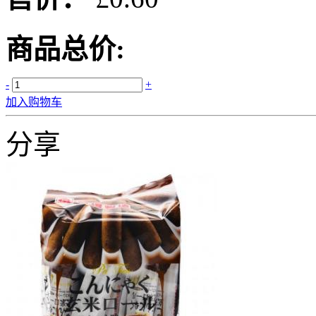
商品总价:
-
+
加入购物车
分享