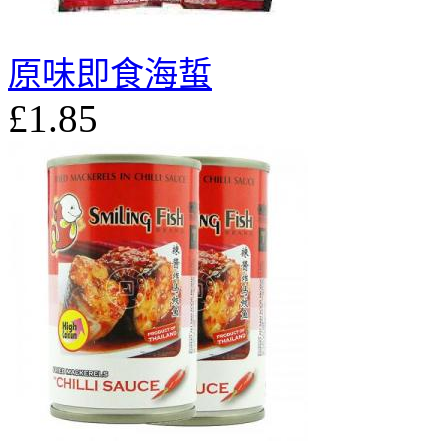
原味即食海蜇
£1.85