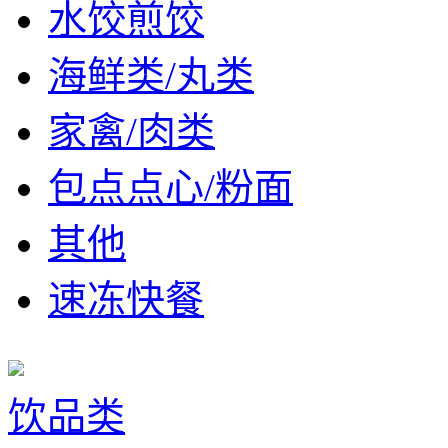
水饺煎饺
海鲜类/丸类
家禽/肉类
包点点心/粉面
其他
速冻快餐
饮品类