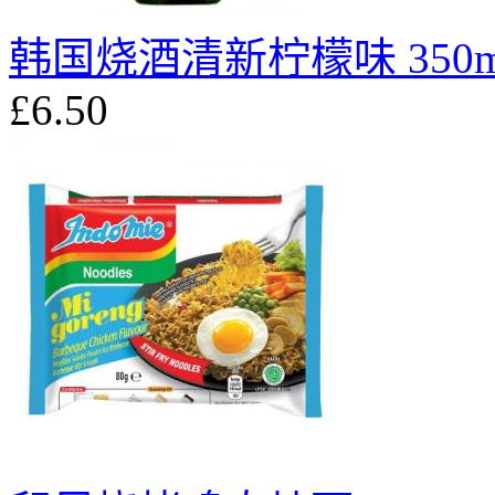
韩国烧酒清新柠檬味 350m
£6.50