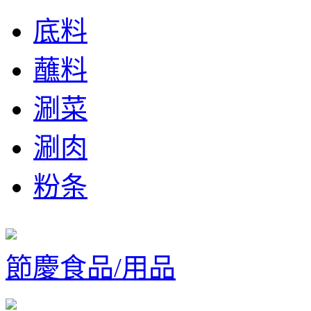
底料
蘸料
涮菜
涮肉
粉条
節慶食品/用品