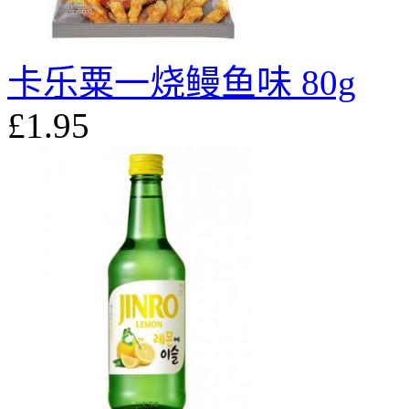
卡乐粟一烧鳗鱼味 80g
£1.95