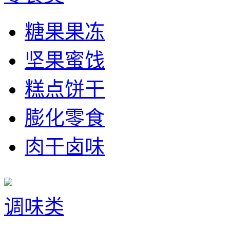
糖果果冻
坚果蜜饯
糕点饼干
膨化零食
肉干卤味
调味类