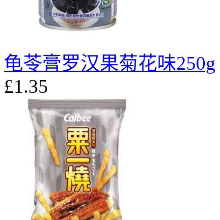
龟苓膏罗汉果菊花味250g
£1.35