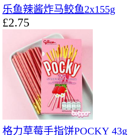
乐鱼辣酱炸马鲛鱼2x155g
£2.75
格力草莓手指饼POCKY 43g