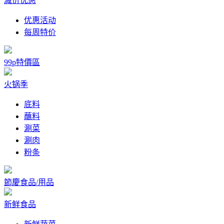
减价优惠
优惠活动
每周特价
99p特價區
火锅季
底料
蘸料
涮菜
涮肉
粉条
節慶食品/用品
新鲜食品