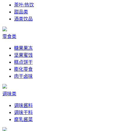
茶叶/热饮
甜品类
酒类饮品
零食类
糖果果冻
坚果蜜饯
糕点饼干
膨化零食
肉干卤味
调味类
调味酱料
调味干料
腐乳酱菜