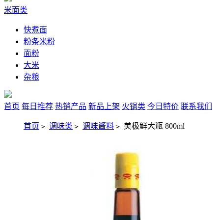
米面类
快煮面
粉条米粉
面粉
大米
杂粮
首页
每日推荐
热销产品
新品上架
火锅类
今日特价
联系我们
首页
调味类
调味酱料
美极鲜大瓶 800ml
>
>
>