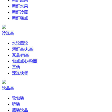
新鲜蔬菜
新鲜水果
新鲜冷藏
新鲜糕点
冷冻类
水饺煎饺
海鲜类/丸类
家禽/肉类
包点点心/粉面
其他
速冻快餐
饮品类
软包装
听装
瓶装饮品