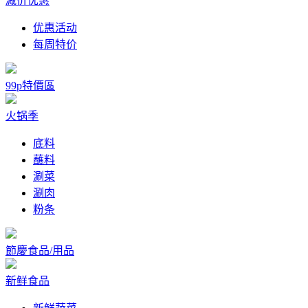
减价优惠
优惠活动
每周特价
99p特價區
火锅季
底料
蘸料
涮菜
涮肉
粉条
節慶食品/用品
新鲜食品