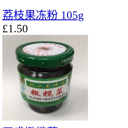
荔枝果冻粉 105g
£1.50