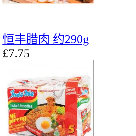
恒丰腊肉 约290g
£7.75