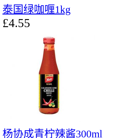
泰国绿咖喱1kg
£4.55
杨协成青柠辣酱300ml