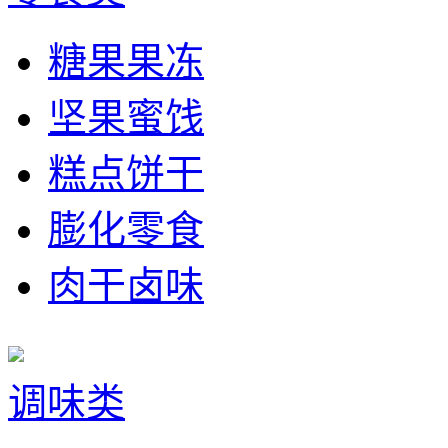
糖果果冻
坚果蜜饯
糕点饼干
膨化零食
肉干卤味
调味类