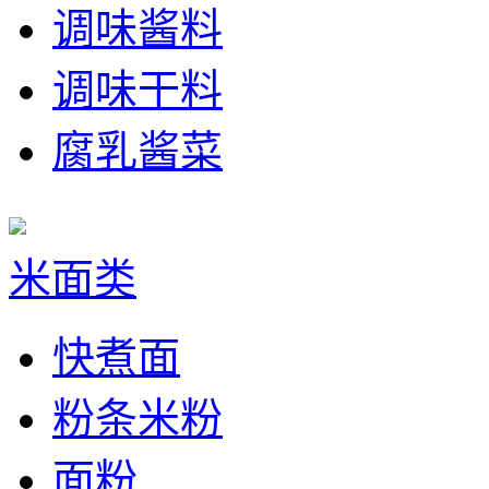
调味酱料
调味干料
腐乳酱菜
米面类
快煮面
粉条米粉
面粉