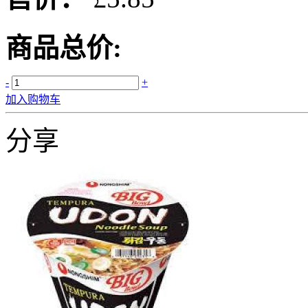
商品总价:
-
+
加入购物车
分享