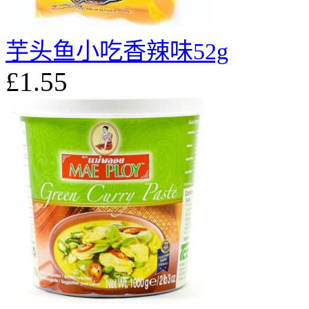
芋头鱼小吃香辣味52g
£1.55