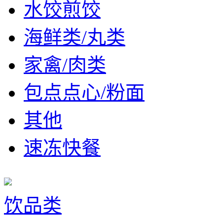
水饺煎饺
海鲜类/丸类
家禽/肉类
包点点心/粉面
其他
速冻快餐
饮品类