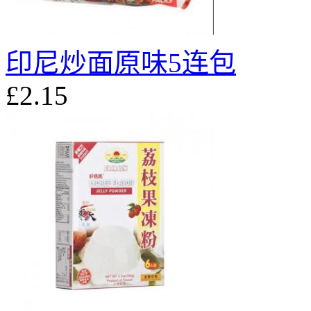
印尼炒面原味5连包
£2.15