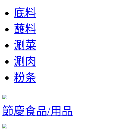
底料
蘸料
涮菜
涮肉
粉条
節慶食品/用品