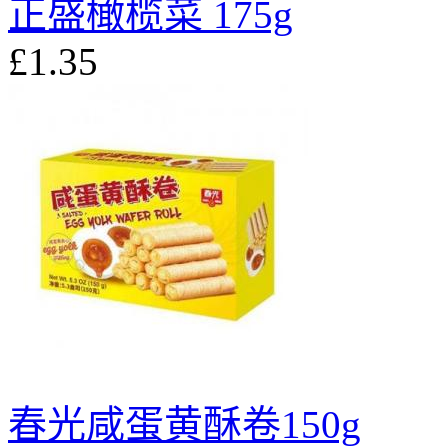
正盛橄榄菜 175g
£1.35
春光咸蛋黄酥卷150g