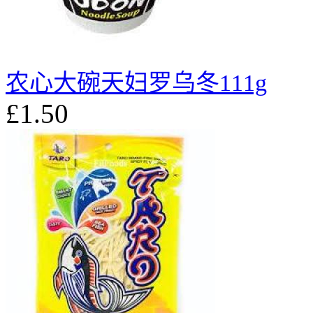
农心大碗天妇罗乌冬111g
£1.50