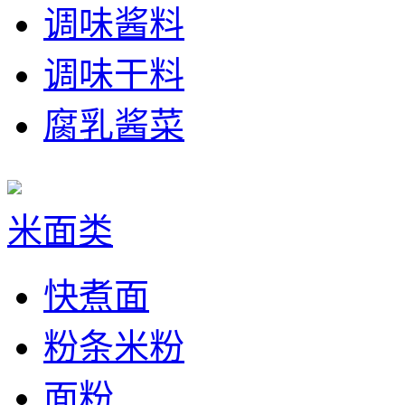
调味酱料
调味干料
腐乳酱菜
米面类
快煮面
粉条米粉
面粉