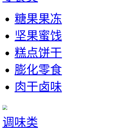
糖果果冻
坚果蜜饯
糕点饼干
膨化零食
肉干卤味
调味类