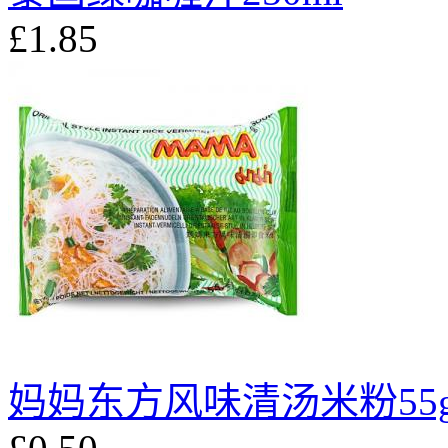
£1.85
妈妈东方风味清汤米粉55