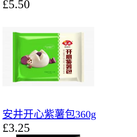
£5.50
安井开心紫薯包360g
£3.25