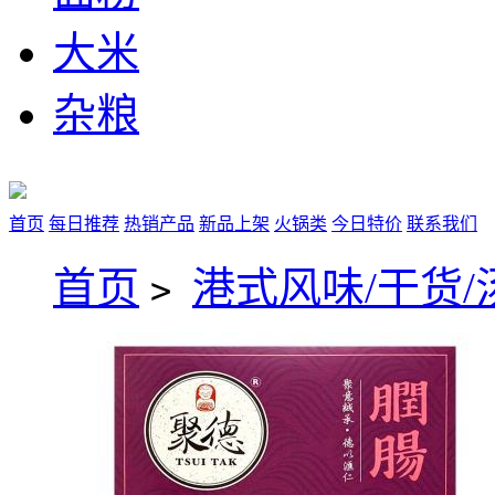
大米
杂粮
首页
每日推荐
热销产品
新品上架
火锅类
今日特价
联系我们
首页
港式风味/干货/
>