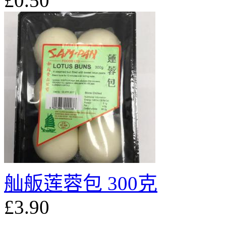
£0.50
舢舨莲蓉包 300克
£3.90