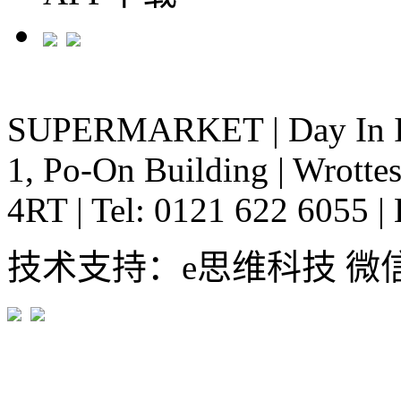
SUPERMARKET
|
Day In 
1, Po-On Building
|
Wrottes
4RT
|
Tel: 0121 622 6055
|
技术支持：e思维科技 微信:em