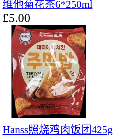
维他菊花茶6*250ml
£5.00
Hanss照烧鸡肉饭团425g