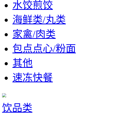
水饺煎饺
海鲜类/丸类
家禽/肉类
包点点心/粉面
其他
速冻快餐
饮品类