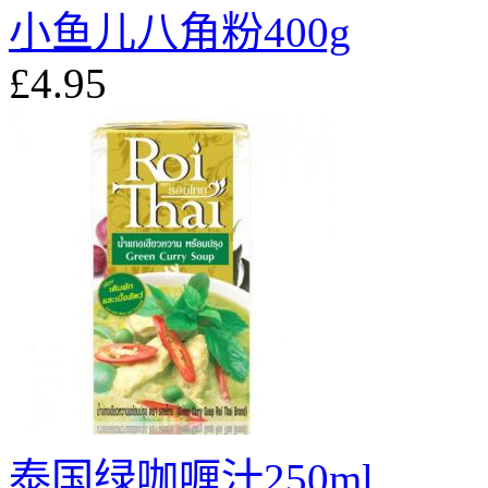
小鱼儿八角粉400g
£4.95
泰国绿咖喱汁250ml