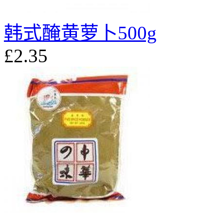
韩式醃黄萝卜500g
£2.35