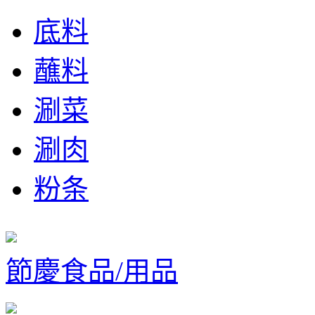
底料
蘸料
涮菜
涮肉
粉条
節慶食品/用品