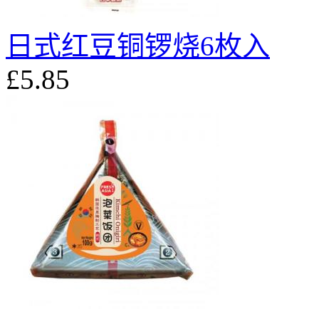
日式红豆铜锣烧6枚入
£5.85