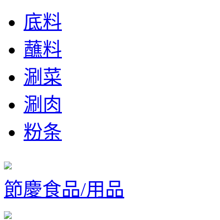
底料
蘸料
涮菜
涮肉
粉条
節慶食品/用品