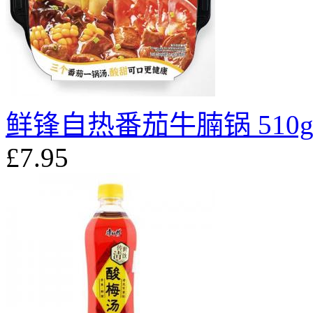
鲜锋自热番茄牛腩锅 510
£7.95