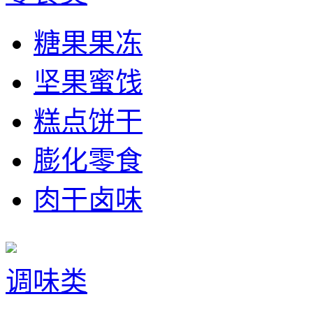
糖果果冻
坚果蜜饯
糕点饼干
膨化零食
肉干卤味
调味类