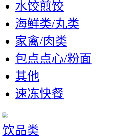
水饺煎饺
海鲜类/丸类
家禽/肉类
包点点心/粉面
其他
速冻快餐
饮品类