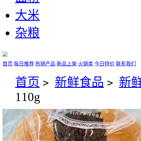
大米
杂粮
首页
每日推荐
热销产品
新品上架
火锅类
今日特价
联系我们
首页
新鲜食品
新
>
>
110g