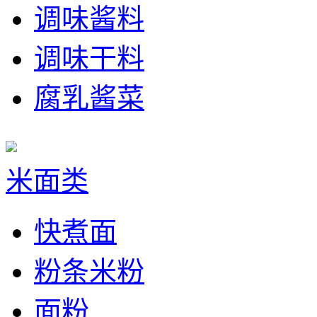
调味酱料
调味干料
腐乳酱菜
米面类
快煮面
粉条米粉
面粉