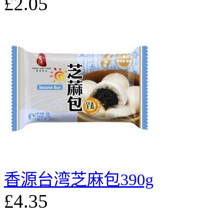
£2.05
香源台湾芝麻包390g
£4.35