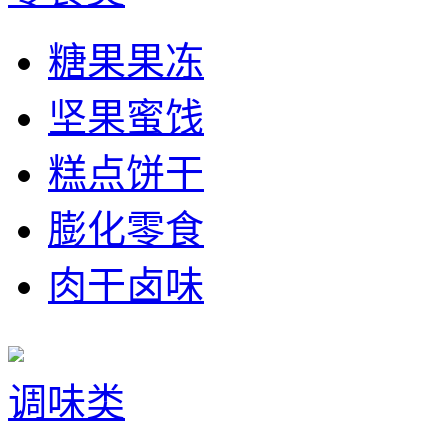
糖果果冻
坚果蜜饯
糕点饼干
膨化零食
肉干卤味
调味类