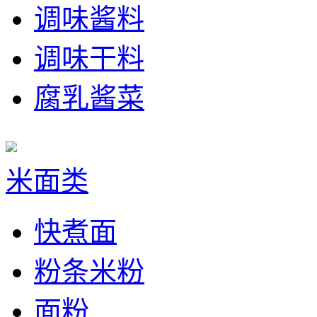
调味酱料
调味干料
腐乳酱菜
米面类
快煮面
粉条米粉
面粉