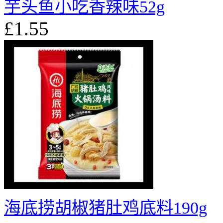
芋头鱼小吃香辣味52g
£1.55
海底捞胡椒猪肚鸡底料190g