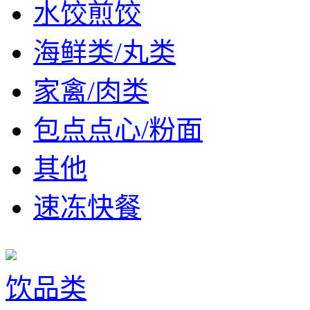
水饺煎饺
海鲜类/丸类
家禽/肉类
包点点心/粉面
其他
速冻快餐
饮品类