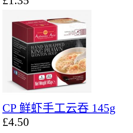
£1.35
CP 鲜虾手工云吞 145g
£4.50