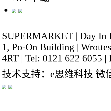
SUPERMARKET
|
Day In 
1, Po-On Building
|
Wrottes
4RT
|
Tel: 0121 622 6055
|
技术支持：e思维科技 微信:em