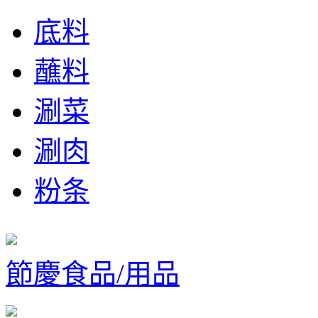
底料
蘸料
涮菜
涮肉
粉条
節慶食品/用品