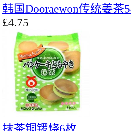
韩国Dooraewon传统姜茶5
£4.75
抹茶铜锣烧6枚