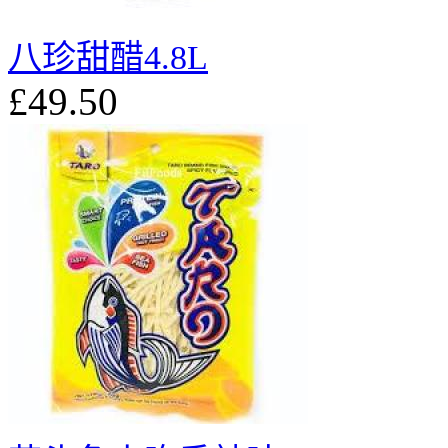
八珍甜醋4.8L
£49.50