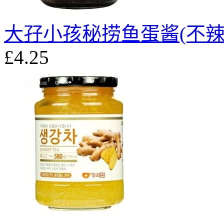
大孖小孩秘捞鱼蛋酱(不辣)
£4.25