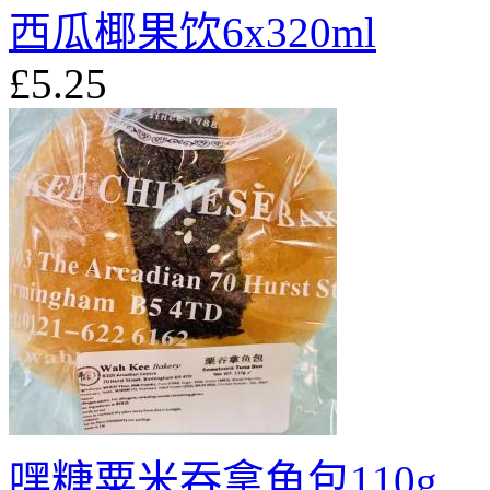
西瓜椰果饮6x320ml
£5.25
嘿糖粟米吞拿鱼包110g