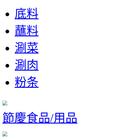
底料
蘸料
涮菜
涮肉
粉条
節慶食品/用品