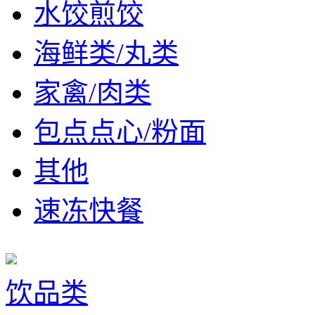
水饺煎饺
海鲜类/丸类
家禽/肉类
包点点心/粉面
其他
速冻快餐
饮品类