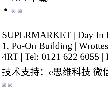
SUPERMARKET
|
Day In 
1, Po-On Building
|
Wrottes
4RT
|
Tel: 0121 622 6055
|
技术支持：e思维科技 微信:em