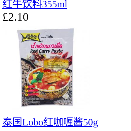
红牛饮料355ml
£2.10
泰国Lobo红咖喱酱50g