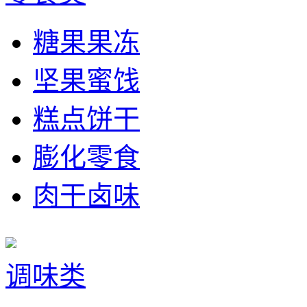
糖果果冻
坚果蜜饯
糕点饼干
膨化零食
肉干卤味
调味类