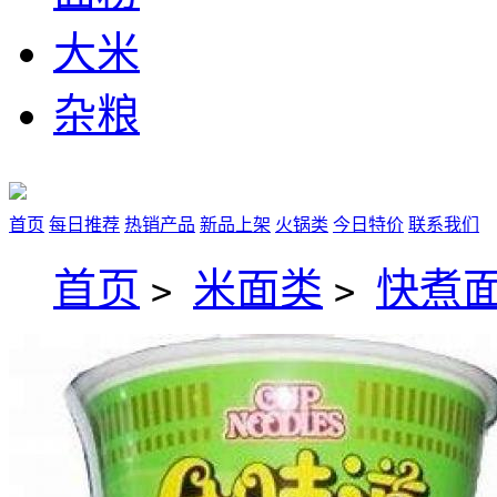
大米
杂粮
首页
每日推荐
热销产品
新品上架
火锅类
今日特价
联系我们
首页
米面类
快煮
>
>