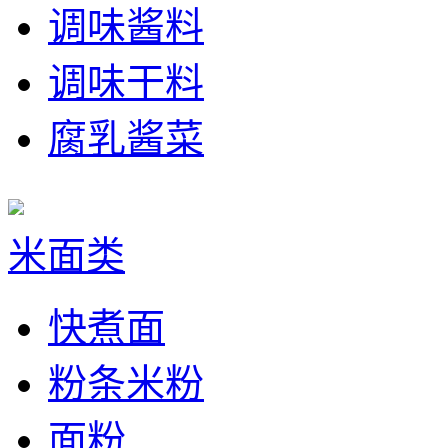
调味酱料
调味干料
腐乳酱菜
米面类
快煮面
粉条米粉
面粉