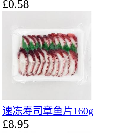
£0.58
速冻寿司章鱼片160g
£8.95