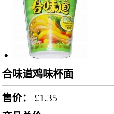
合味道鸡味杯面
售价：
£1.35