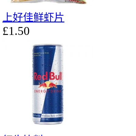
上好佳鲜虾片
£1.50