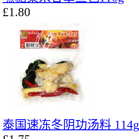
£1.80
泰国速冻冬阴功汤料 114