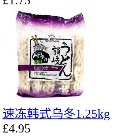
£1.75
速冻韩式乌冬1.25kg
£4.95