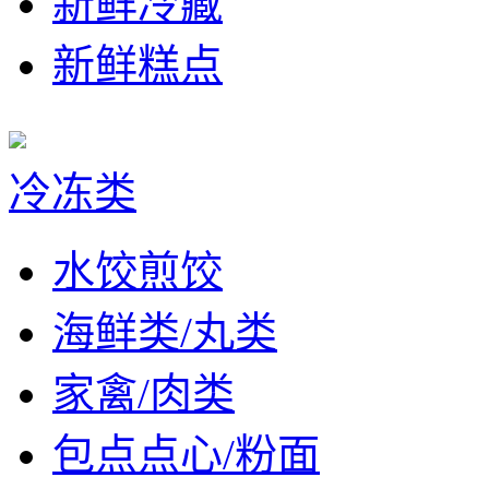
新鲜冷藏
新鲜糕点
冷冻类
水饺煎饺
海鲜类/丸类
家禽/肉类
包点点心/粉面