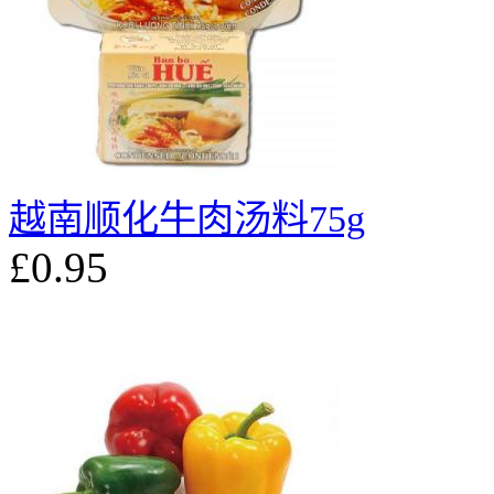
越南顺化牛肉汤料75g
£0.95