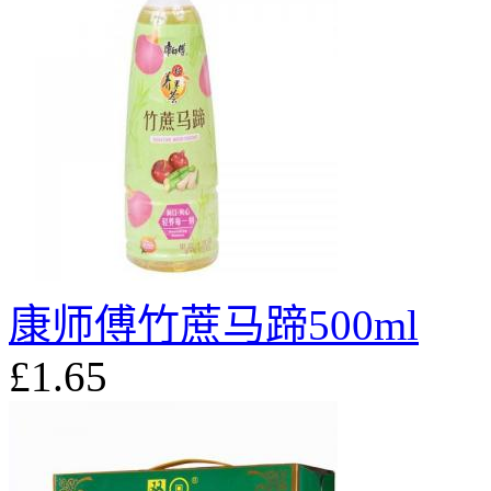
康师傅竹蔗马蹄500ml
£1.65