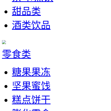
甜品类
酒类饮品
零食类
糖果果冻
坚果蜜饯
糕点饼干