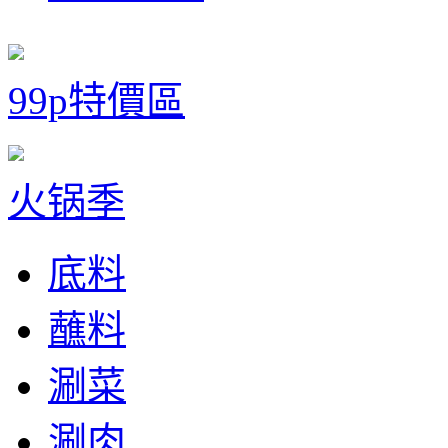
99p特價區
火锅季
底料
蘸料
涮菜
涮肉