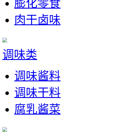
膨化零食
肉干卤味
调味类
调味酱料
调味干料
腐乳酱菜