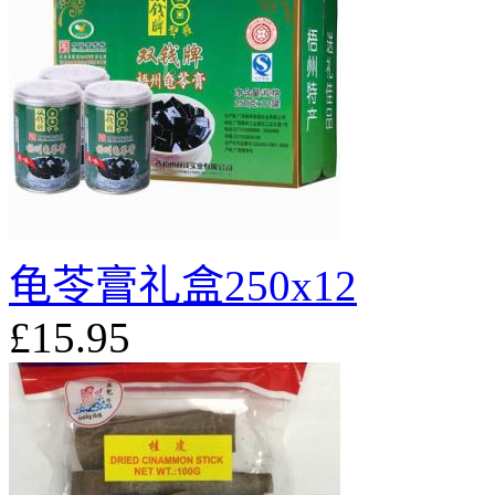
龟苓膏礼盒250x12
£15.95