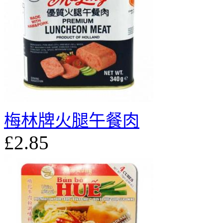
梅林牌火腿午餐肉
£2.85