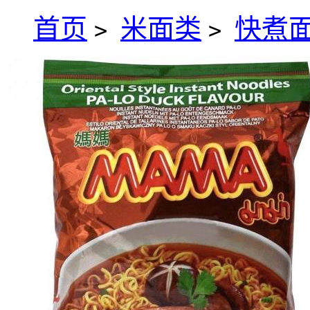
首页
米面类
快煮
>
>