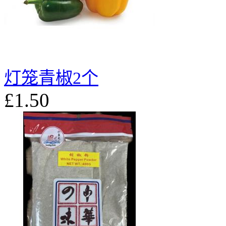
灯笼青椒2个
£1.50