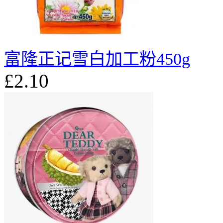
富隆正记雪白加工粉450g
£2.10