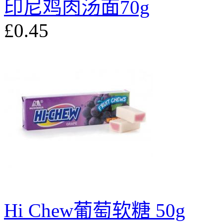
印尼鸡肉汤面70g
£0.45
Hi Chew葡萄软糖 50g