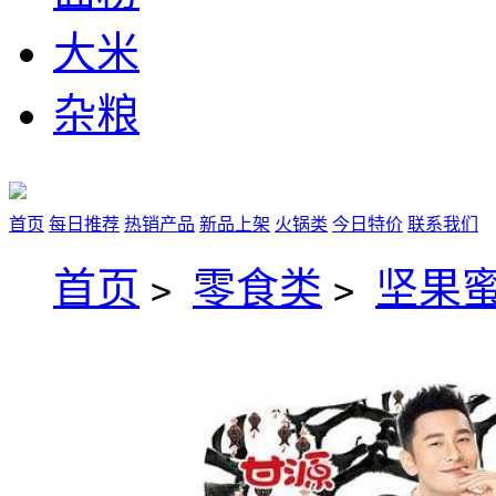
大米
杂粮
首页
每日推荐
热销产品
新品上架
火锅类
今日特价
联系我们
首页
零食类
坚果
>
>