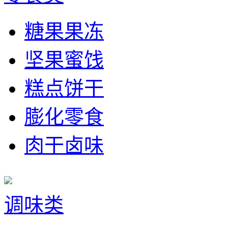
糖果果冻
坚果蜜饯
糕点饼干
膨化零食
肉干卤味
调味类