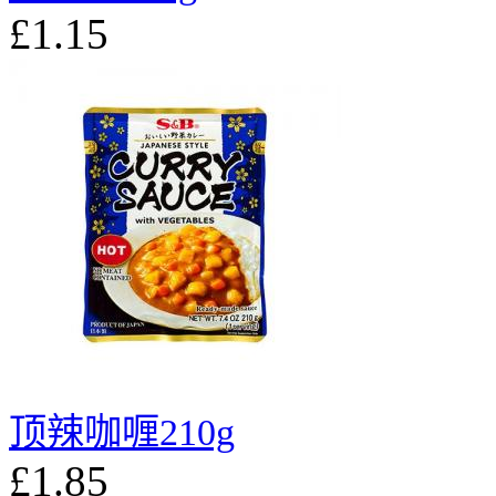
£1.15
顶辣咖喱210g
£1.85