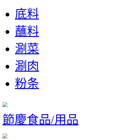
底料
蘸料
涮菜
涮肉
粉条
節慶食品/用品