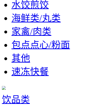
水饺煎饺
海鲜类/丸类
家禽/肉类
包点点心/粉面
其他
速冻快餐
饮品类