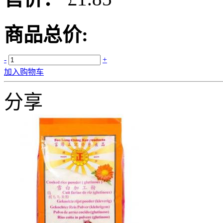
商品总价:
-
+
加入购物车
分享