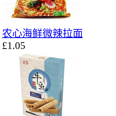
农心海鲜微辣拉面
£1.05