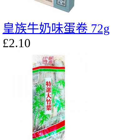
皇族牛奶味蛋卷 72g
£2.10