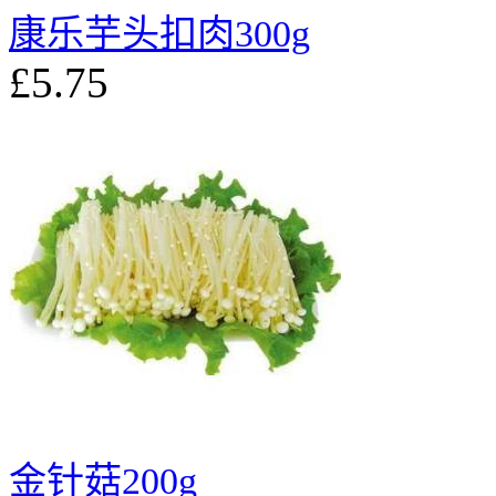
康乐芋头扣肉300g
£5.75
金针菇200g