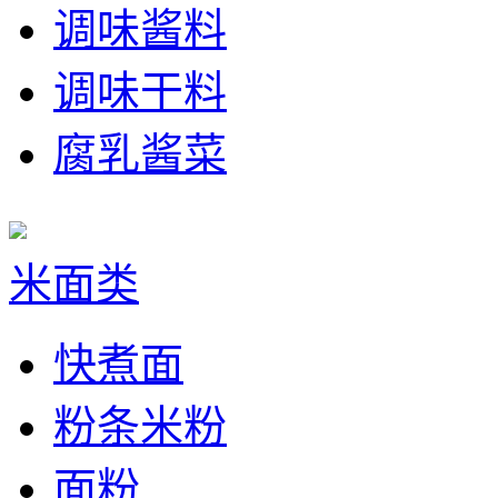
调味酱料
调味干料
腐乳酱菜
米面类
快煮面
粉条米粉
面粉