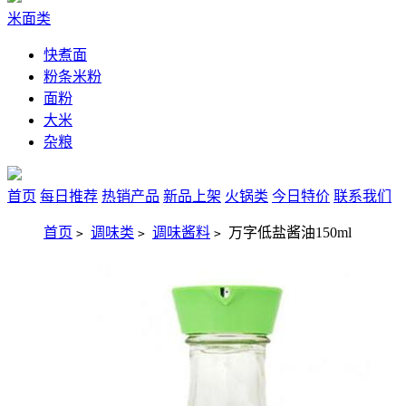
米面类
快煮面
粉条米粉
面粉
大米
杂粮
首页
每日推荐
热销产品
新品上架
火锅类
今日特价
联系我们
首页
调味类
调味酱料
万字低盐酱油150ml
>
>
>