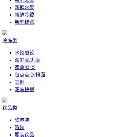
新鲜蔬菜
新鲜水果
新鲜冷藏
新鲜糕点
冷冻类
水饺煎饺
海鲜类/丸类
家禽/肉类
包点点心/粉面
其他
速冻快餐
饮品类
软包装
听装
瓶装饮品