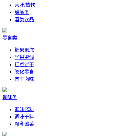
茶叶/热饮
甜品类
酒类饮品
零食类
糖果果冻
坚果蜜饯
糕点饼干
膨化零食
肉干卤味
调味类
调味酱料
调味干料
腐乳酱菜