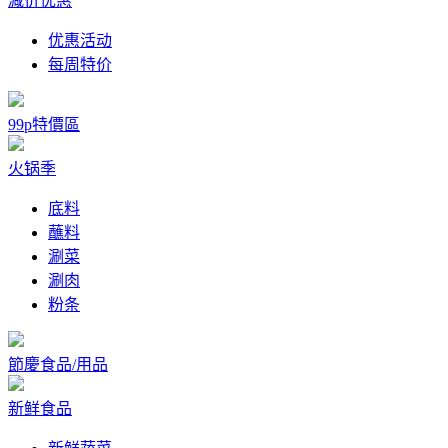
减价优惠
优惠活动
每周特价
99p特價區
火锅季
底料
蘸料
涮菜
涮肉
粉条
節慶食品/用品
新鲜食品