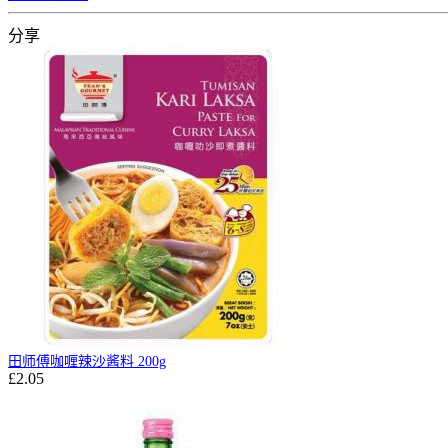
分享
田师傅咖喱辣沙酱料 200g
£2.05