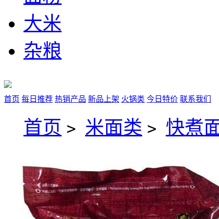
大米
杂粮
首页
每日推荐
热销产品
新品上架
火锅类
今日特价
联系我们
首页
米面类
快煮
>
>