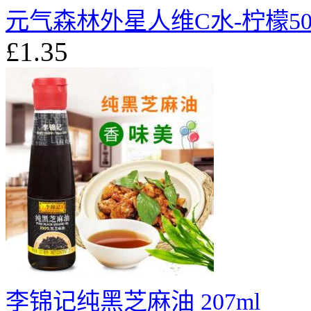
元气森林外星人维C水-柠檬500
£1.35
李锦记纯黑芝麻油 207ml