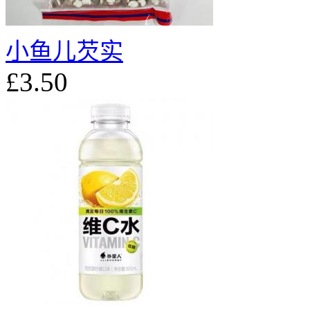
小鱼儿芡实
£3.50