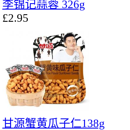
李锦记蒜蓉 326g
£2.95
甘源蟹黄瓜子仁138g