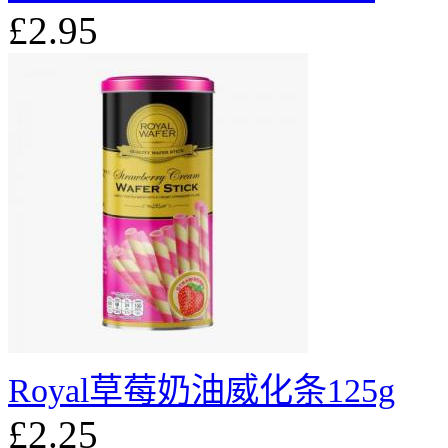
£2.95
Royal草莓奶油威化条125g
£2.25