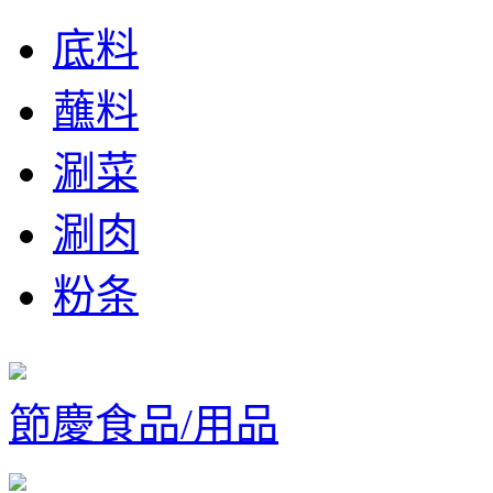
底料
蘸料
涮菜
涮肉
粉条
節慶食品/用品