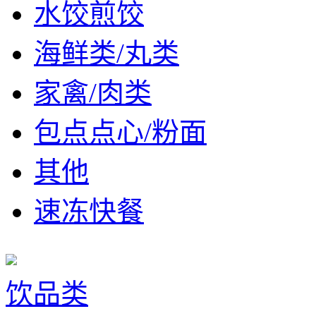
水饺煎饺
海鲜类/丸类
家禽/肉类
包点点心/粉面
其他
速冻快餐
饮品类