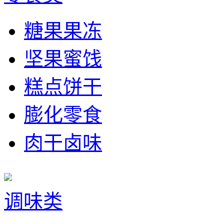
糖果果冻
坚果蜜饯
糕点饼干
膨化零食
肉干卤味
调味类