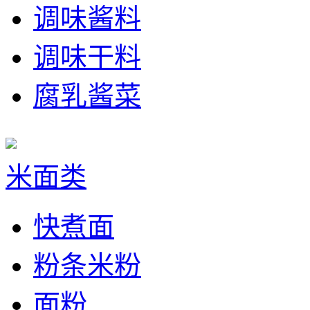
调味酱料
调味干料
腐乳酱菜
米面类
快煮面
粉条米粉
面粉