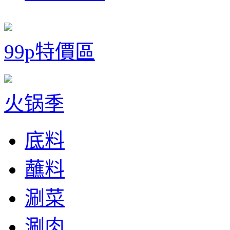
99p特價區
火锅季
底料
蘸料
涮菜
涮肉