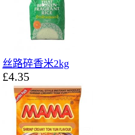
丝路碎香米2kg
£4.35