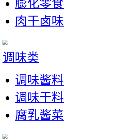
膨化零食
肉干卤味
调味类
调味酱料
调味干料
腐乳酱菜