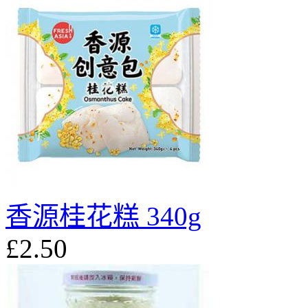
香源桂花糕 340g
£2.50