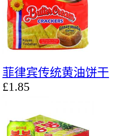
菲律宾传统黄油饼干
£1.85