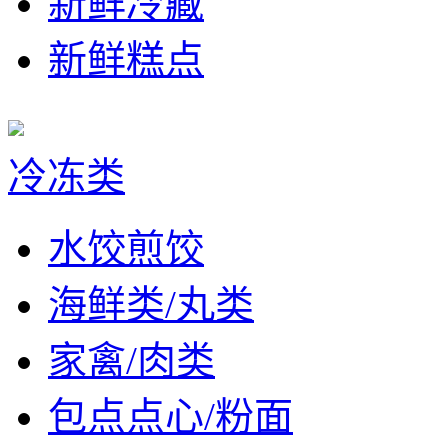
新鲜冷藏
新鲜糕点
冷冻类
水饺煎饺
海鲜类/丸类
家禽/肉类
包点点心/粉面