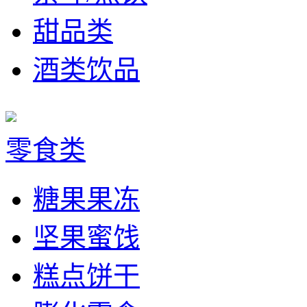
甜品类
酒类饮品
零食类
糖果果冻
坚果蜜饯
糕点饼干