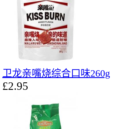
卫龙亲嘴烧综合口味260g
£2.95