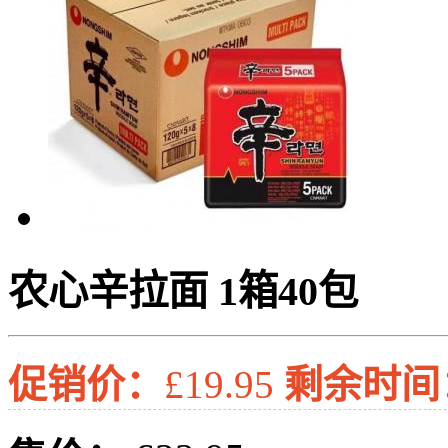
农心辛拉面 1箱40包
促销价：
£19.95
剩余时间