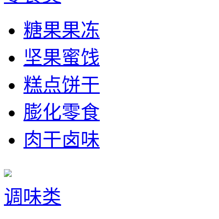
糖果果冻
坚果蜜饯
糕点饼干
膨化零食
肉干卤味
调味类