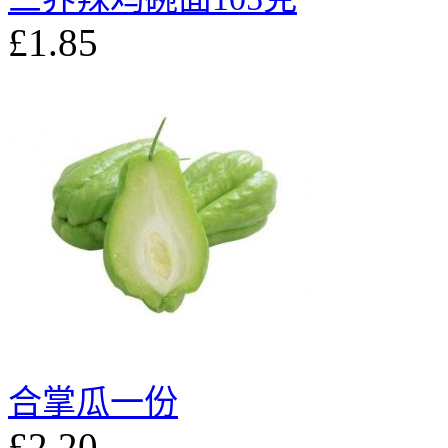
£1.85
合掌瓜一份
£2.20