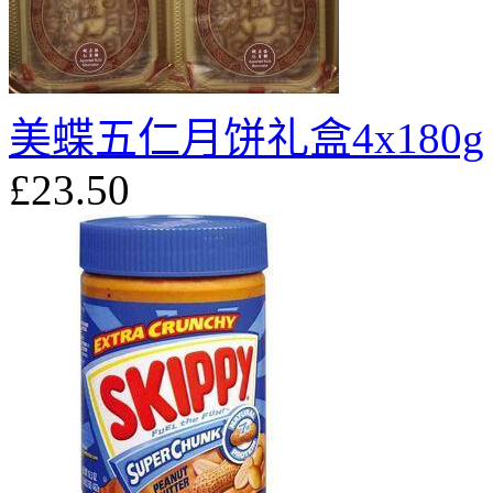
美蝶五仁月饼礼盒4x180g
£23.50