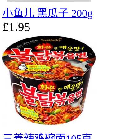
小鱼儿 黑瓜子 200g
£1.95
三养辣鸡碗面105克