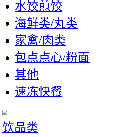
水饺煎饺
海鲜类/丸类
家禽/肉类
包点点心/粉面
其他
速冻快餐
饮品类