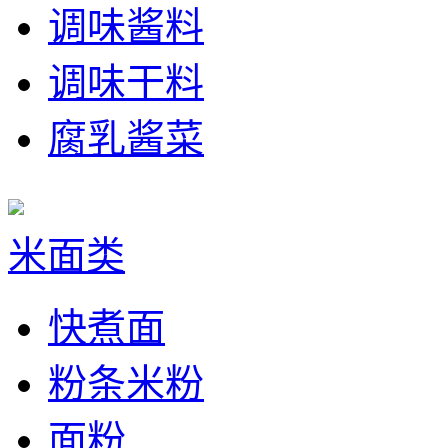
调味酱料
调味干料
腐乳酱菜
米面类
快煮面
粉条米粉
面粉