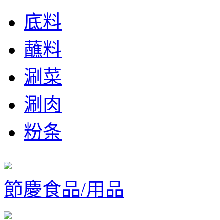
底料
蘸料
涮菜
涮肉
粉条
節慶食品/用品