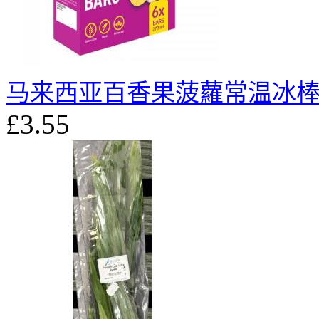
马来西亚百香果菠蘿常温冰棒6x
£3.55