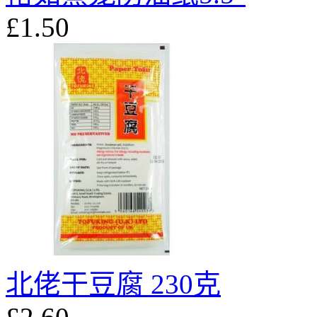
£1.50
北佬干豆腐 230克