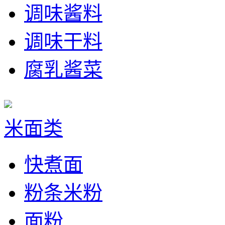
调味酱料
调味干料
腐乳酱菜
米面类
快煮面
粉条米粉
面粉