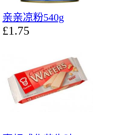
亲亲凉粉540g
£1.75