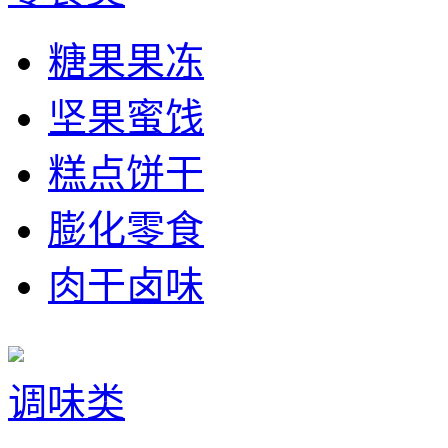
糖果果冻
坚果蜜饯
糕点饼干
膨化零食
肉干卤味
调味类