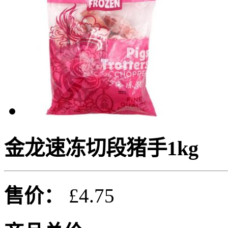
金龙速冻切段猪手1kg
售价：
£4.75