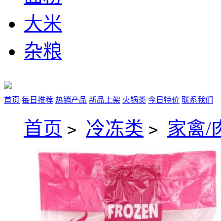
大米
杂粮
首页
每日推荐
热销产品
新品上架
火锅类
今日特价
联系我们
首页
冷冻类
家禽/
>
>