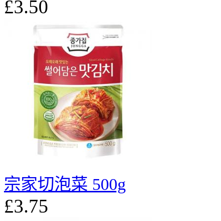
£3.50
宗家切泡菜 500g
£3.75