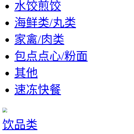
水饺煎饺
海鲜类/丸类
家禽/肉类
包点点心/粉面
其他
速冻快餐
饮品类