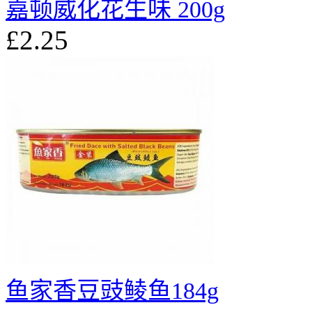
嘉顿威化花生味 200g
£2.25
鱼家香豆豉鲮鱼184g