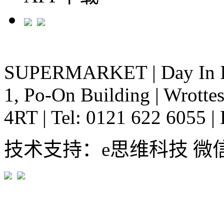
SUPERMARKET
|
Day In 
1, Po-On Building
|
Wrottes
4RT
|
Tel: 0121 622 6055
|
技术支持：e思维科技 微信:em