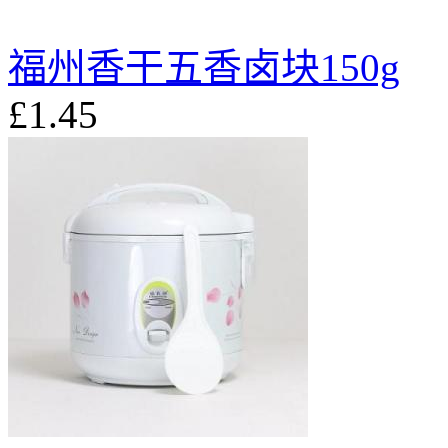
福州香干五香卤块150g
£1.45