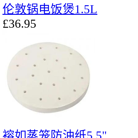
伦敦锅电饭煲1.5L
£36.95
褣如蒸笼防油纸5.5"