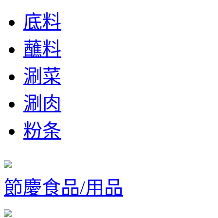
底料
蘸料
涮菜
涮肉
粉条
節慶食品/用品