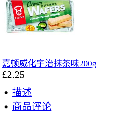
嘉顿威化宇治抹茶味200g
£2.25
描述
商品评论