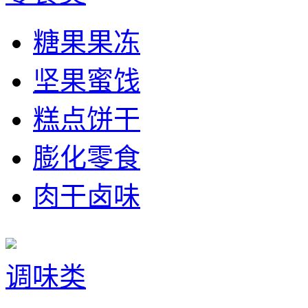
糖果果冻
坚果蜜饯
糕点饼干
膨化零食
肉干卤味
调味类