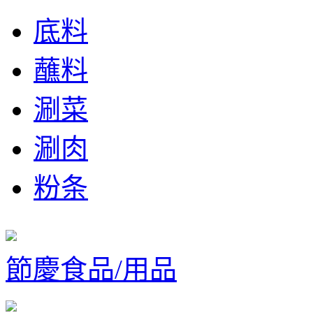
底料
蘸料
涮菜
涮肉
粉条
節慶食品/用品