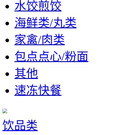
水饺煎饺
海鲜类/丸类
家禽/肉类
包点点心/粉面
其他
速冻快餐
饮品类