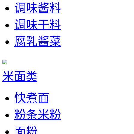
调味酱料
调味干料
腐乳酱菜
米面类
快煮面
粉条米粉
面粉