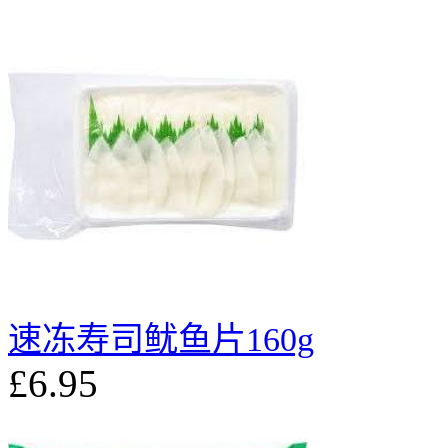
速冻寿司鱿鱼片160g
£6.95