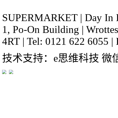
SUPERMARKET
|
Day In 
1, Po-On Building
|
Wrottes
4RT
|
Tel: 0121 622 6055
|
技术支持：e思维科技 微信:em