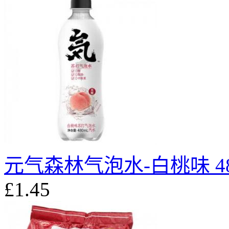
元气森林气泡水-白桃味 48
£1.45