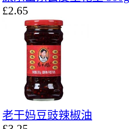
£2.65
老干妈豆豉辣椒油
£3.25