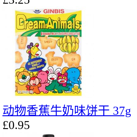
动物香蕉牛奶味饼干 37g
£0.95