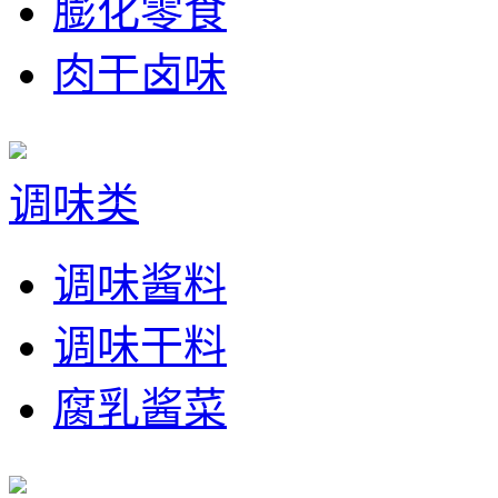
膨化零食
肉干卤味
调味类
调味酱料
调味干料
腐乳酱菜