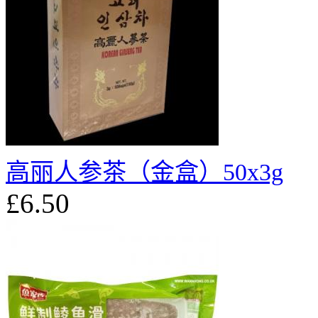
高丽人参茶（金盒）50x3g
£6.50