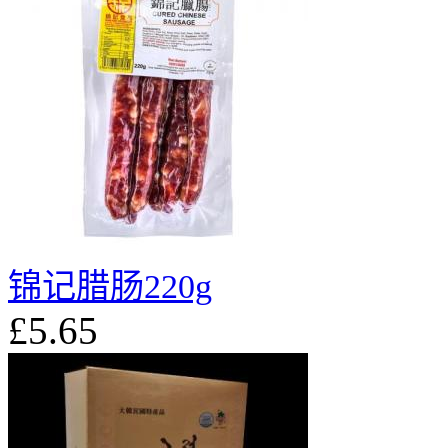
锦记腊肠220g
£5.65