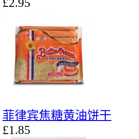
£2.95
菲律宾焦糖黄油饼干
£1.85