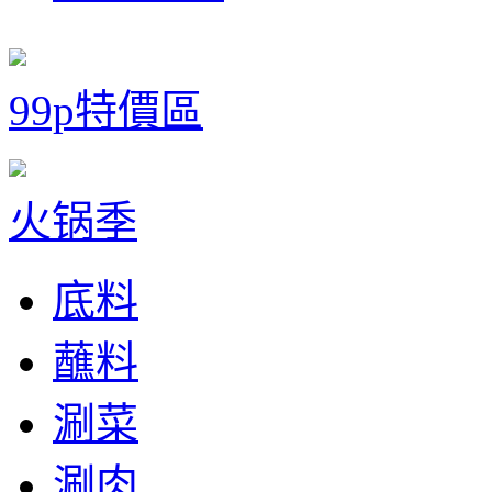
99p特價區
火锅季
底料
蘸料
涮菜
涮肉