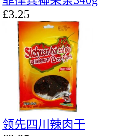
£3.25
领先四川辣肉干