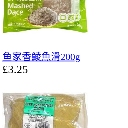
鱼家香鯪魚滑200g
£3.25