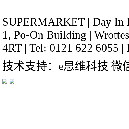
SUPERMARKET
|
Day In 
1, Po-On Building
|
Wrottes
4RT
|
Tel: 0121 622 6055
|
技术支持：e思维科技 微信:em