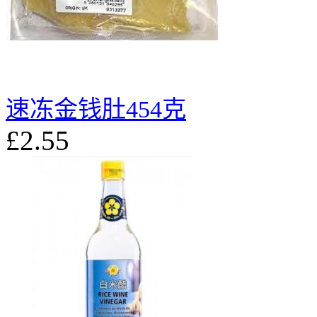
速冻金钱肚454克
£2.55