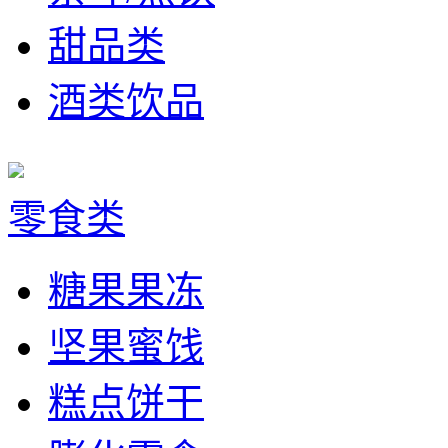
甜品类
酒类饮品
零食类
糖果果冻
坚果蜜饯
糕点饼干