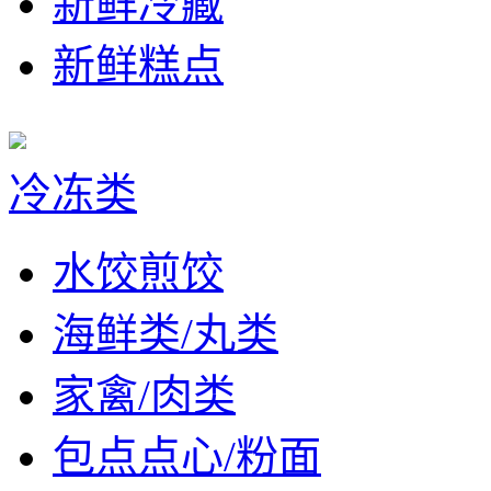
新鲜冷藏
新鲜糕点
冷冻类
水饺煎饺
海鲜类/丸类
家禽/肉类
包点点心/粉面