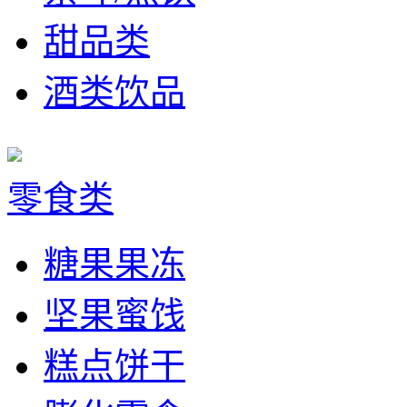
甜品类
酒类饮品
零食类
糖果果冻
坚果蜜饯
糕点饼干