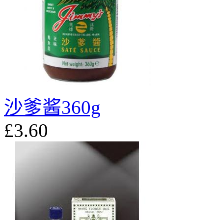
沙爹酱360g
£3.60