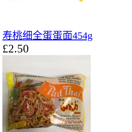
寿桃细全蛋蛋面454g
£2.50