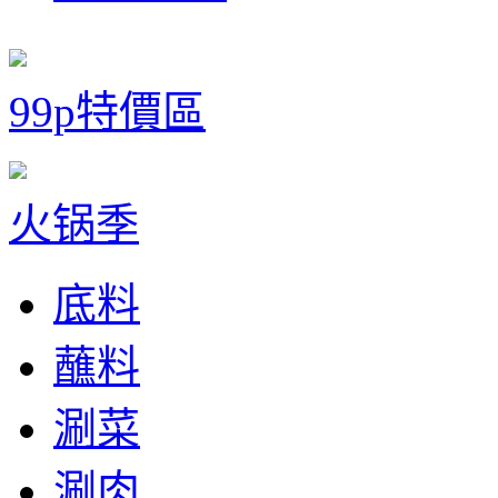
99p特價區
火锅季
底料
蘸料
涮菜
涮肉