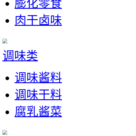
膨化零食
肉干卤味
调味类
调味酱料
调味干料
腐乳酱菜