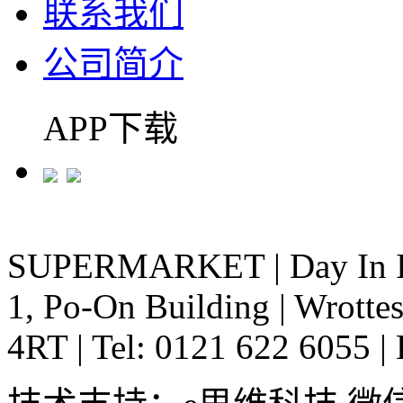
联系我们
公司简介
APP下载
SUPERMARKET
|
Day In 
1, Po-On Building
|
Wrottes
4RT
|
Tel: 0121 622 6055
|