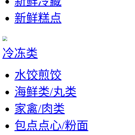
新鲜冷藏
新鲜糕点
冷冻类
水饺煎饺
海鲜类/丸类
家禽/肉类
包点点心/粉面