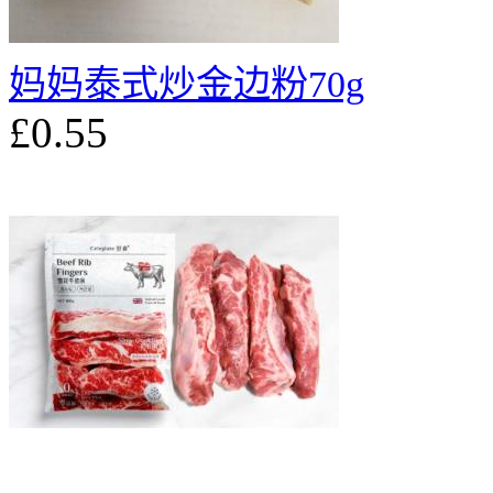
妈妈泰式炒金边粉70g
£0.55