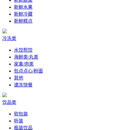
新鲜蔬菜
新鲜水果
新鲜冷藏
新鲜糕点
冷冻类
水饺煎饺
海鲜类/丸类
家禽/肉类
包点点心/粉面
其他
速冻快餐
饮品类
软包装
听装
瓶装饮品