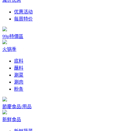
减价优惠
优惠活动
每周特价
99p特價區
火锅季
底料
蘸料
涮菜
涮肉
粉条
節慶食品/用品
新鲜食品