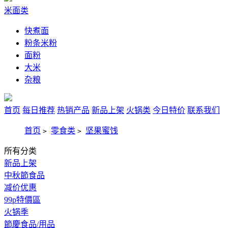
米面类
快煮面
粉条米粉
面粉
大米
杂粮
首页
每日推荐
热销产品
新品上架
火锅类
今日特价
联系我们
首页
零食类
坚果蜜饯
>
>
所有分类
新品上架
中秋節食品
减价优惠
99p特價區
火锅季
節慶食品/用品