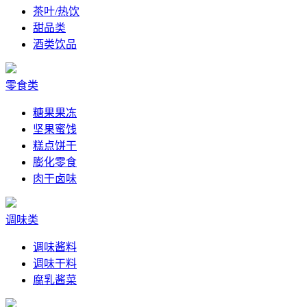
茶叶/热饮
甜品类
酒类饮品
零食类
糖果果冻
坚果蜜饯
糕点饼干
膨化零食
肉干卤味
调味类
调味酱料
调味干料
腐乳酱菜