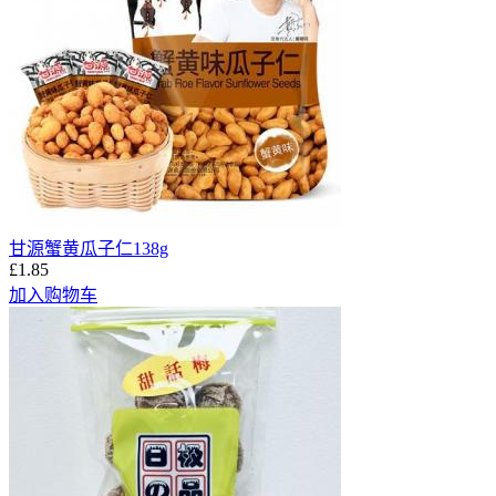
甘源蟹黄瓜子仁138g
£1.85
加入购物车