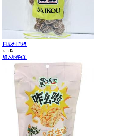
日极甜话梅
£1.85
加入购物车