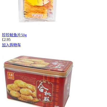
珍珍鱿鱼片50g
£2.95
加入购物车